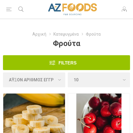
Αρχική
Κατεψυγμένα
Φρούτα
Φρούτα
FILTERS