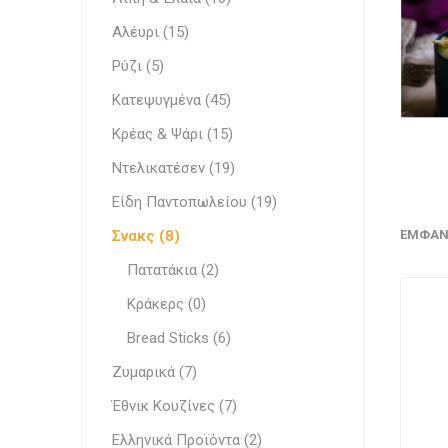
Λευκά Τ
Ζαχαποπλαστική
Αλέυρι (15)
Κρεμώδη
Κατεψυγμένα
Ρύζι (5)
Επεξεργ
Λίπη & Έλαια
Κατεψυγμένα (45)
Κρέας & Ψάρι (15)
Comple
Κομπόσ
Stabiliz
Κακαόμ
Λαχανι
Εδώδιμ
Έτοιμα
Ντελικατέσεν
Κακάο
Ντελικατέσεν (19)
Σάλτσες
Είδη Παντοπωλείου (19)
Αλέυρι
Σνακς (8)
ΕΜΦΆΝ
Ρύζι
Γάλα
Πατατάκια (2)
Γάλα
Είδη Παντοπωλείου
Κράκερς (0)
Γάλα Μπ
Πραλίν
Ορεκτι
Bread Sticks (6)
Σνακς
Functio
Ζαχαρού
Ζυμαρικά (7)
Ζυμαρικά
Γάλα Εβ
Έθνικ Κουζίνες (7)
Ελληνικά Προϊόντα
Στιγμι
Ελληνικά Προϊόντα (2)