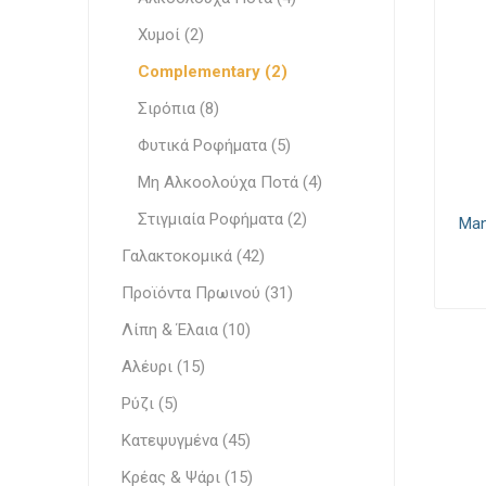
Λευκά Τ
Ζαχαποπλαστική
Χυμοί (2)
Κρεμώδη
Κατεψυγμένα
Complementary (2)
Επεξεργ
Λίπη & Έλαια
Σιρόπια (8)
Φυτικά Ροφήματα (5)
Comple
Κομπόσ
Stabiliz
Κακαόμ
Λαχανι
Εδώδιμ
Έτοιμα
Ντελικατέσεν
Κακάο
Μη Αλκοολούχα Ποτά (4)
Σάλτσες
Στιγμιαία Ροφήματα (2)
Man
Αλέυρι
Γαλακτοκομικά (42)
Ρύζι
Γάλα
Προϊόντα Πρωινού (31)
Γάλα
Είδη Παντοπωλείου
Λίπη & Έλαια (10)
Γάλα Μπ
Πραλίν
Ορεκτι
Αλέυρι (15)
Σνακς
Functio
Ζαχαρού
Ρύζι (5)
Ζυμαρικά
Γάλα Εβ
Κατεψυγμένα (45)
Ελληνικά Προϊόντα
Στιγμι
Κρέας & Ψάρι (15)