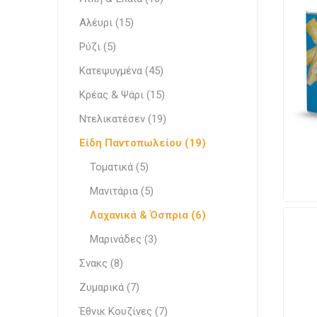
Λευκά Τ
Ζαχαποπλαστική
Αλέυρι (15)
Κρεμώδη
Κατεψυγμένα
Ρύζι (5)
Επεξεργ
Λίπη & Έλαια
Κατεψυγμένα (45)
Κρέας & Ψάρι (15)
Comple
Κομπόσ
Stabiliz
Κακαόμ
Λαχανι
Εδώδιμ
Έτοιμα
Ντελικατέσεν
Κακάο
Ντελικατέσεν (19)
Σάλτσες
Είδη Παντοπωλείου (19)
Αλέυρι
Τοματικά (5)
Ρύζι
Γάλα
Μανιτάρια (5)
Γάλα
Είδη Παντοπωλείου
Λαχανικά & Όσπρια (6)
Γάλα Μπ
Πραλίν
Ορεκτι
Μαρινάδες (3)
Σνακς
Functio
Ζαχαρού
Σνακς (8)
Ζυμαρικά
Γάλα Εβ
Ζυμαρικά (7)
Ελληνικά Προϊόντα
Στιγμι
Έθνικ Κουζίνες (7)