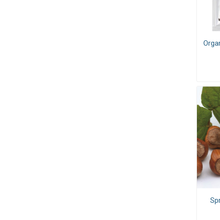
Orga
Sp