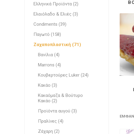
Β
Έθνικ Κουζίνες
Ελληνικά Προϊόντα (2)
Ελαιόλαδο & Ελιές (3)
Γεμίσει
Condiments (39)
Παγωτό (158)
Ζαχαποπλαστική (71)
Βανίλια (4)
Marrons (4)
Κουβερτούρες Luker (24)
Κακάο (3)
Κακαόμαζα & Βούτυρο
Κακάο (2)
Προϊόντα αυγού (3)
ΕΜΦΆΝ
Πραλίνες (4)
Ζάχαρη (2)