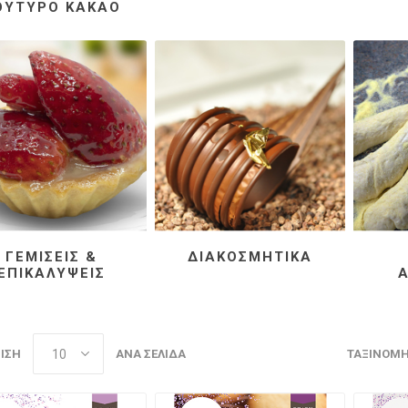
ΟΎΤΥΡΟ ΚΑΚΆΟ
ς & Επικαλύψεις
Διακοσμητικά
Μίγματα Α
ΓΕΜΊΣΕΙΣ &
ΔΙΑΚΟΣΜΗΤΙΚΆ
ΕΠΙΚΑΛΎΨΕΙΣ
Α
ΙΣΗ
ΑΝΆ ΣΕΛΊΔΑ
ΤΑΞΙΝΌΜ