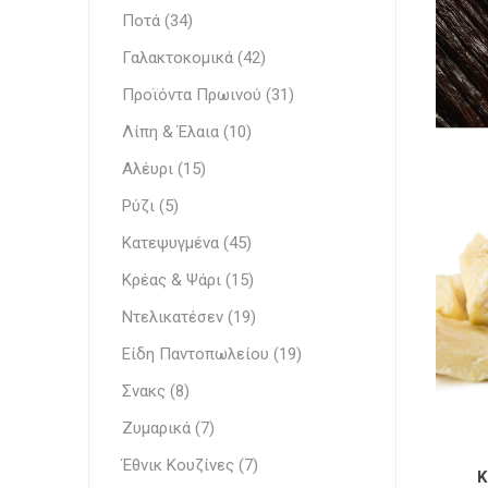
Λευκά Τ
Ποτά (34)
Ζαχαποπλαστική
Κρεμώδη
Γαλακτοκομικά (42)
Κατεψυγμένα
Επεξεργ
Προϊόντα Πρωινού (31)
Λίπη & Έλαια
Λίπη & Έλαια (10)
Comple
Κομπόσ
Stabiliz
Κακαόμ
Λαχανι
Εδώδιμ
Έτοιμα
Ντελικατέσεν
Αλέυρι (15)
Κακάο
Σάλτσες
Ρύζι (5)
Αλέυρι
Κατεψυγμένα (45)
Κρέας & Ψάρι (15)
Ρύζι
Γάλα
Ντελικατέσεν (19)
Γάλα
Είδη Παντοπωλείου
Είδη Παντοπωλείου (19)
Γάλα Μπ
Πραλίν
Ορεκτι
Σνακς
Functio
Σνακς (8)
Ζαχαρού
Ζυμαρικά
Ζυμαρικά (7)
Γάλα Εβ
Ελληνικά Προϊόντα
Έθνικ Κουζίνες (7)
Στιγμι