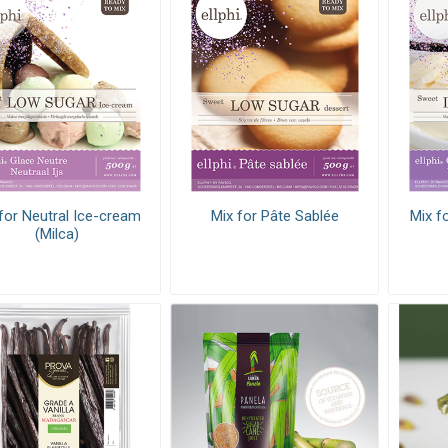
for Neutral Ice-cream
Mix for Pâte Sablée
Mix f
(Milca)